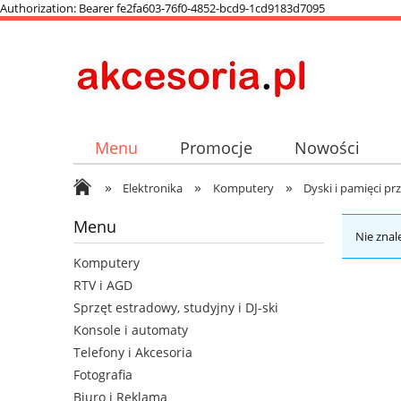
Authorization: Bearer fe2fa603-76f0-4852-bcd9-1cd9183d7095
Menu
Promocje
Nowości
»
»
»
Elektronika
Komputery
Dyski i pamięci p
Menu
Nie znal
Komputery
RTV i AGD
Sprzęt estradowy, studyjny i DJ-ski
Konsole i automaty
Telefony i Akcesoria
Fotografia
Biuro i Reklama