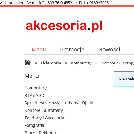
Authorization: Bearer fe2fa603-76f0-4852-bcd9-1cd9183d7095
Menu
Promocje
Nowości
»
»
»
Elektronika
Komputery
Akcesoria (Laptop,
Menu
Nie znal
Komputery
RTV i AGD
Sprzęt estradowy, studyjny i DJ-ski
Konsole i automaty
Telefony i Akcesoria
Fotografia
Biuro i Reklama