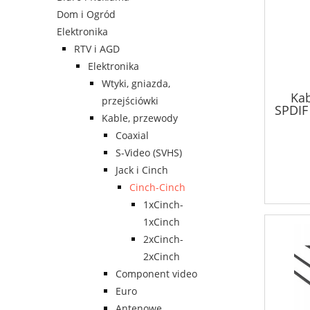
Dom i Ogród
Elektronika
RTV i AGD
Elektronika
Wtyki, gniazda,
Kab
przejściówki
SPDIF
Kable, przewody
Coaxial
S-Video (SVHS)
Jack i Cinch
Cinch-Cinch
1xCinch-
1xCinch
2xCinch-
2xCinch
Component video
Euro
Antenowe