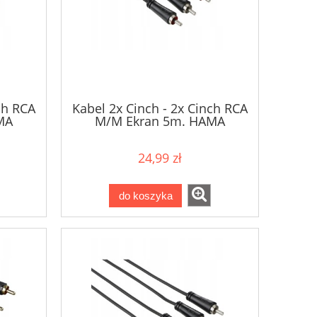
ch RCA
Kabel 2x Cinch - 2x Cinch RCA
MA
M/M Ekran 5m. HAMA
24,99 zł
do koszyka