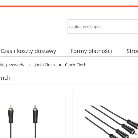
Czas i koszty dostawy
Formy płatności
Str
»
»
ble, przewody
Jack i Cinch
Cinch-Cinch
inch