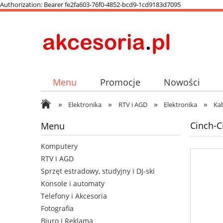
Authorization: Bearer fe2fa603-76f0-4852-bcd9-1cd9183d7095
Menu
Promocje
Nowości
»
»
»
»
Elektronika
RTV i AGD
Elektronika
Ka
Cinch-C
Menu
Komputery
RTV i AGD
Sprzęt estradowy, studyjny i DJ-ski
Konsole i automaty
Telefony i Akcesoria
Fotografia
Biuro i Reklama