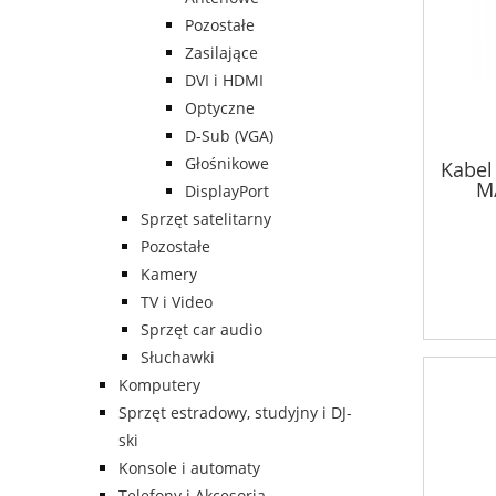
Pozostałe
Zasilające
DVI i HDMI
Optyczne
D-Sub (VGA)
Głośnikowe
Kabel
M
DisplayPort
Sprzęt satelitarny
Pozostałe
Kamery
TV i Video
Sprzęt car audio
Słuchawki
Komputery
Sprzęt estradowy, studyjny i DJ-
ski
Konsole i automaty
Telefony i Akcesoria