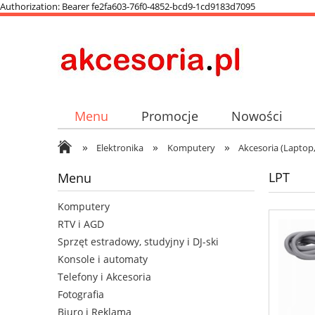
Authorization: Bearer fe2fa603-76f0-4852-bcd9-1cd9183d7095
Menu
Promocje
Nowości
»
»
»
Elektronika
Komputery
Akcesoria (Laptop,
LPT
Menu
Komputery
RTV i AGD
Sprzęt estradowy, studyjny i DJ-ski
Konsole i automaty
Telefony i Akcesoria
Fotografia
Biuro i Reklama