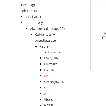
Dom i Ogród
Elektronika
RTV i AGD
Komputery
Akcesoria (Laptop, PC)
Kable, taśmy,
C
przedłużacze
Kable i
przedłużacze
PS/2, DIN
FireWire
D-Sub
LPT
Szeregowe RS
USB
Audio
Video
HDMI