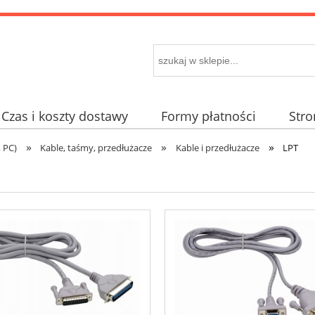
Czas i koszty dostawy
Formy płatności
Str
»
»
»
 PC)
Kable, taśmy, przedłużacze
Kable i przedłużacze
LPT