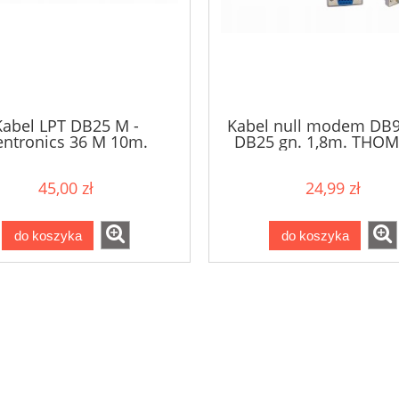
Kabel LPT DB25 M -
Kabel null modem DB9 
entronics 36 M 10m.
DB25 gn. 1,8m. THO
THOMSON
45,00 zł
24,99 zł
do koszyka
do koszyka